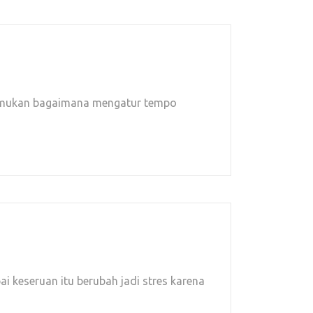
Temukan bagaimana mengatur tempo
 keseruan itu berubah jadi stres karena