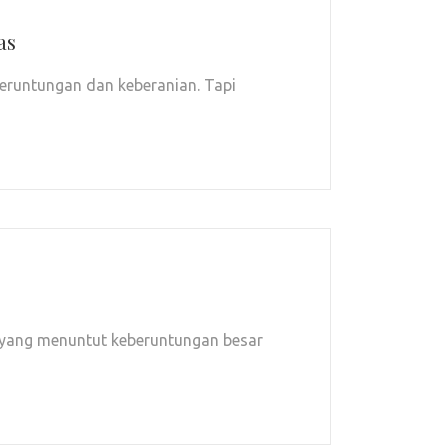
as
beruntungan dan keberanian. Tapi
n yang menuntut keberuntungan besar