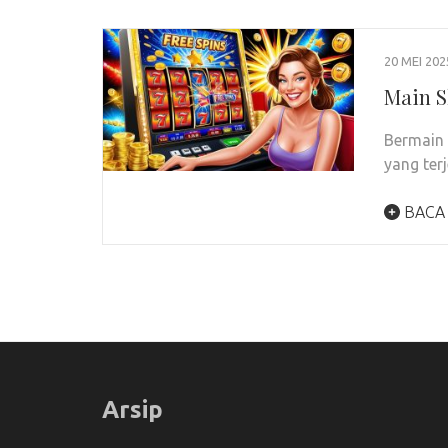
20 MEI 202
Main S
Bermain 
yang ter
BACA
Arsip