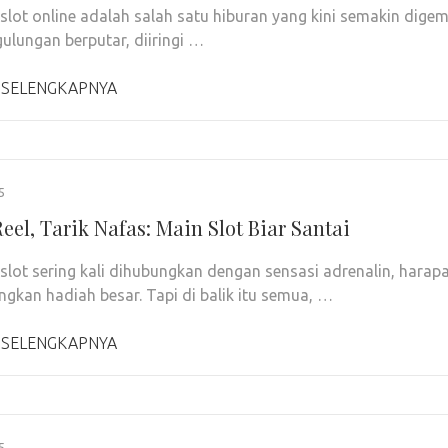
slot online adalah salah satu hiburan yang kini semakin dige
gulungan berputar, diiringi …
 SELENGKAPNYA
5
eel, Tarik Nafas: Main Slot Biar Santai
slot sering kali dihubungkan dengan sensasi adrenalin, harap
kan hadiah besar. Tapi di balik itu semua, …
 SELENGKAPNYA
5