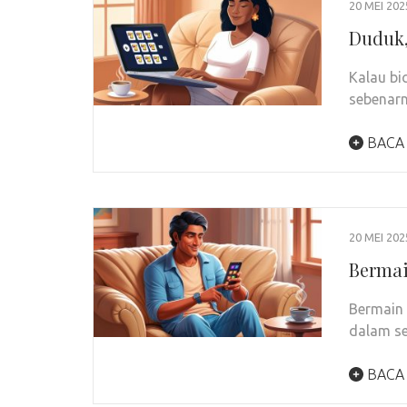
20 MEI 202
Duduk,
Kalau bi
sebenarn
BACA
20 MEI 202
Bermai
Bermain 
dalam se
BACA