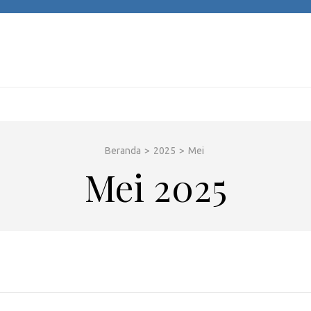
Beranda
>
2025
>
Mei
Mei 2025