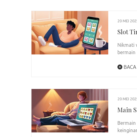
20 MEI 202
Slot T
Nikmati 
bermain 
BACA
20 MEI 202
Main S
Bermain 
keingina