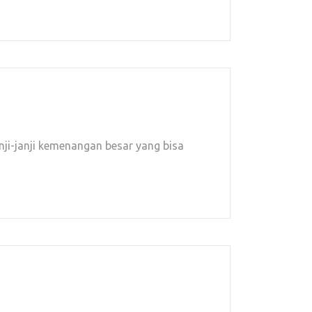
ji-janji kemenangan besar yang bisa