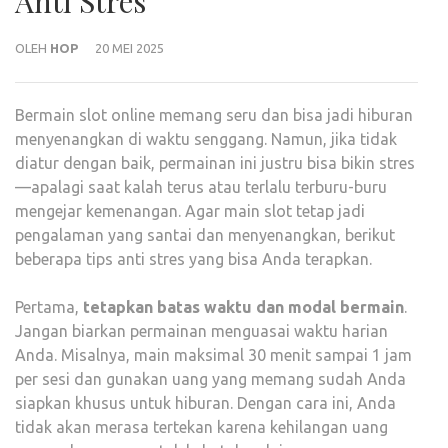
Anti Stres
OLEH
HOP
20 MEI 2025
Bermain slot online memang seru dan bisa jadi hiburan
menyenangkan di waktu senggang. Namun, jika tidak
diatur dengan baik, permainan ini justru bisa bikin stres
—apalagi saat kalah terus atau terlalu terburu-buru
mengejar kemenangan. Agar main slot tetap jadi
pengalaman yang santai dan menyenangkan, berikut
beberapa tips anti stres yang bisa Anda terapkan.
Pertama,
tetapkan batas waktu dan modal bermain
.
Jangan biarkan permainan menguasai waktu harian
Anda. Misalnya, main maksimal 30 menit sampai 1 jam
per sesi dan gunakan uang yang memang sudah Anda
siapkan khusus untuk hiburan. Dengan cara ini, Anda
tidak akan merasa tertekan karena kehilangan uang