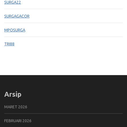
SURGA22
SURGAGACOR
MPOSURGA
TRI88
Arsip
MARET 2026
FEBRUARI 2026